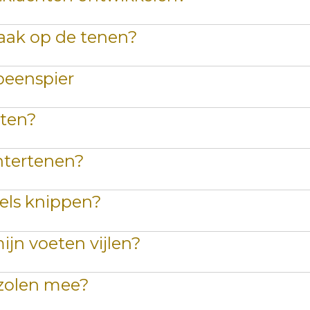
aak op de tenen?
beenspier
tten?
ntertenen?
els knippen?
ijn voeten vijlen?
zolen mee?