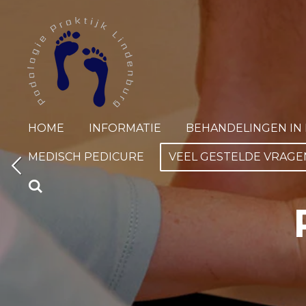
Ga
direct
naar
de
hoofdinhoud
HOME
INFORMATIE
BEHANDELINGEN IN 
MEDISCH PEDICURE
VEEL GESTELDE VRAGE