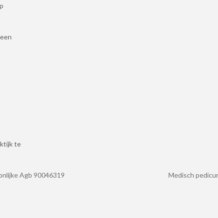
ap
 een
tijk te
89 Persoonlijke Agb 90046319 Medisch pedicure Prakti